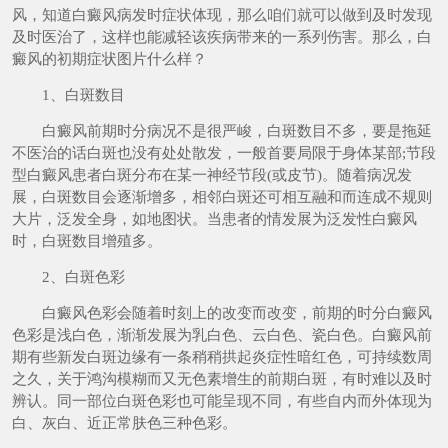
风，知道白癜风病发时症状体现，那么咱们就可以做到及时发现
及时医治了，这样也能减轻该疾病带来的一系列伤害。那么，白
癜风的初期症状图片什么样？
1、白斑数目
白癜风前期时分病况不是很严峻，白斑数目不多，要是拖延
不医治的话白斑也没有处处散发，一般首要局限于身体某部;节段
型白癜风患者白斑分布在某一神经节段(或皮节)。随着病况发
展，白斑数目会逐渐增多，相邻白斑还可相互融和而连成不规则
大片，泛发全身，如地图状。当患者的情发展为泛发性白癜风
时，白斑数目增殖多。
2、白斑色彩
白癜风色彩会随着时刻上的改变而改变，前期的时分白癜风
色彩是浅白色，渐渐发展为乳白色、云白色、瓷白色。白癜风前
期有些新发白斑边缘有一条稍稍拱起炎症性暗红色，可持续数周
之久，关于鸿沟模糊而又无色素增生的前期白斑，有时难以及时
辨认。同一部位白斑色彩也可能呈现不同，有些自内而外体现为
白、灰白、近正常肤色三种色彩。